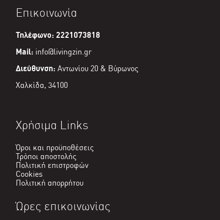
είναι:
Επικοινωνία
€27,00.
Τηλέφωνο: 2221073818
Mail:
info@livingzin.gr
Διεύθυνση:
Αντωνίου 20 & Βύρωνος
Χαλκίδα, 34100
Χρήσιμα Links
Όροι και προϋποθέσεις
Τρόποι αποστολής
Πολιτική επιστροφών
Cookies
Πολιτική απορρήτου
Ώρες επικοινωνίας