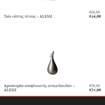
€
60,00
Original
Taio κόπτης πίτσας – ALESSI
€
54,00
price
Η
was:
τρέχουσα
€60,00.
τιμή
είναι:
€54,00.
Apostrophe αποφλοιωτής εσπεριδοειδών –
€
30,00
Original
ALESSI
€
27,00
price
Η
was:
τρέχουσα
€30,00.
τιμή