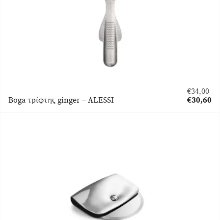
€
34,00
Original
Boga τρίφτης ginger – ALESSI
€
30,60
price
Η
was:
τρέχουσα
€34,00.
τιμή
είναι:
€30,60.