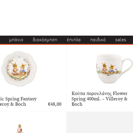
μπάνιο
διακόσμηση
έπιπλα
παιδικό
sales
Κούπα πορσελάνης Flower
c Spring Fantasy
Spring 400ml. – Villeroy &
lleroy & Boch
€
48,00
Boch