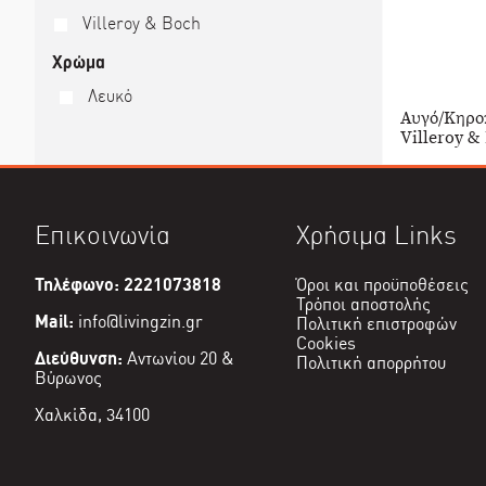
Villeroy & Boch
Χρώμα
Λευκό
Αυγό/Κηροπ
Villeroy &
Επικοινωνία
Χρήσιμα Links
Τηλέφωνο: 2221073818
Όροι και προϋποθέσεις
Τρόποι αποστολής
Mail:
info@livingzin.gr
Πολιτική επιστροφών
Cookies
Διεύθυνση:
Αντωνίου 20 &
Πολιτική απορρήτου
Βύρωνος
Χαλκίδα, 34100