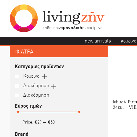
new arrivals
κουζίνα
ΦΙΛΤΡΑ
Κατηγορίες προϊόντων
Κουζίνα
Διακόσμηση
Διακόσμηση
Μπωλ Picni
Εύρος τιμών
24εκ. – Vi
Price:
€29
—
€50
Brand