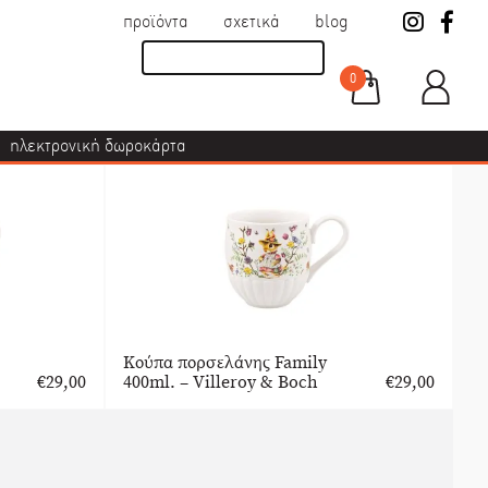
προϊόντα
σχετικά
blog
0
ηλεκτρονική δωροκάρτα
Κούπα πορσελάνης Family
€
29,00
400ml. – Villeroy & Boch
€
29,00