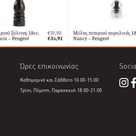
ριού ξύλινος 18εκ.
€
39,90
Μύλος πιπεριού ακρυλικός 18
Original
aris – Peugeot
€
35,91
Nancy – Peugeot
price
Η
was:
τρέχουσα
€39,90.
τιμή
είναι:
Ώρες επικοινωνίας
Socia
€35,91.
Καθημερινά και Σάββατο 10:00-15:00
Τρίτη, Πέμπτη, Παρασκευή 18:00-21:00