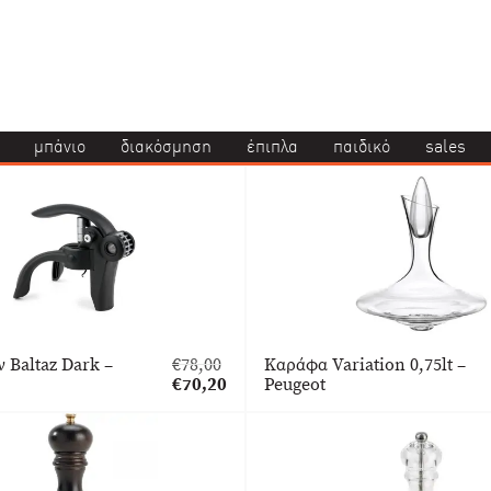
μπάνιο
διακόσμηση
έπιπλα
παιδικό
sales
 Baltaz Dark –
€
78,00
Καράφα Variation 0,75lt –
Original
€
70,20
Peugeot
price
Η
was:
τρέχουσα
€78,00.
τιμή
είναι:
€70,20.