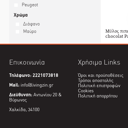
Peugeot
Χρώμα
Διάφανο
Μύλος πιπε
Μαύρο
chocolat P
Επικοινωνία
Χρήσιμα Links
Τηλέφωνο: 2221073818
Όροι και προϋποθέσεις
Τρόποι αποστολής
Mail:
info@livingzin.gr
Πολιτική επιστροφών
Cookies
Διεύθυνση:
Αντωνίου 20 &
Πολιτική απορρήτου
Βύρωνος
Χαλκίδα, 34100