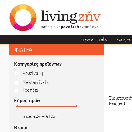
new arrivals
κουζίνα
ΦΙΛΤΡΑ
Κατηγορίες προϊόντων
Κουζίνα
New arrivals
Τραπέζι
Τιρμπουσόν
Εύρος τιμών
Peugeot
Price:
€26
—
€125
Brand