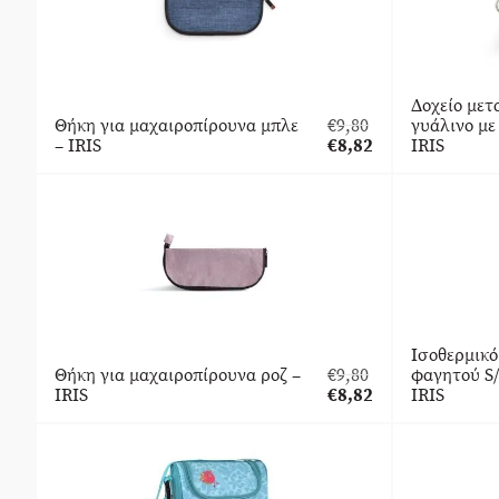
Δοχείο με
Θήκη για μαχαιροπίρουνα μπλε
€
9,80
γυάλινο με
Original
– IRIS
€
8,82
IRIS
price
Η
was:
τρέχουσα
€9,80.
τιμή
είναι:
€8,82.
Ισοθερμικό
Θήκη για μαχαιροπίρουνα ροζ –
€
9,80
φαγητού S/
Original
IRIS
€
8,82
IRIS
price
Η
was:
τρέχουσα
€9,80.
τιμή
είναι:
€8,82.