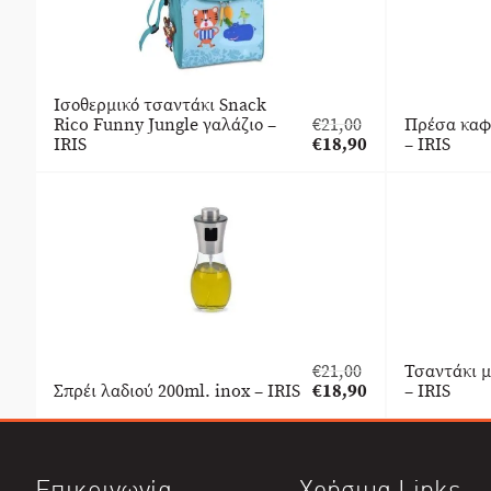
Ισοθερμικό τσαντάκι Snack
Rico Funny Jungle γαλάζιο –
€
21,00
Πρέσα καφ
Original
IRIS
€
18,90
– IRIS
price
Η
was:
τρέχουσα
€21,00.
τιμή
είναι:
€18,90.
€
21,00
Τσαντάκι 
Original
Σπρέι λαδιού 200ml. inox – IRIS
€
18,90
– IRIS
price
Η
was:
τρέχουσα
€21,00.
τιμή
είναι:
Επικοινωνία
Χρήσιμα Links
€18,90.