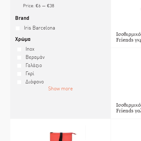
Price:
€6
—
€38
Brand
Iris Barcelona
Ισοθερμικό
Χρώμα
Friends γκρ
Inox
Βεραμάν
Γαλάζιο
Γκρί
Διάφανο
Show more
Ισοθερμικό
Friends γα