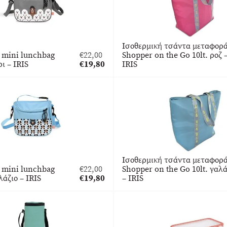
Ισοθερμική τσάντα μεταφορ
 mini lunchbag
€
22,00
Shopper on the Go 10lt. ροζ 
Original
ι – IRIS
€
19,80
IRIS
price
Η
was:
τρέχουσα
€22,00.
τιμή
είναι:
€19,80.
Ισοθερμική τσάντα μεταφορ
 mini lunchbag
€
22,00
Shopper on the Go 10lt. γαλά
Original
λάζιο – IRIS
€
19,80
– IRIS
price
Η
was:
τρέχουσα
€22,00.
τιμή
είναι:
€19,80.