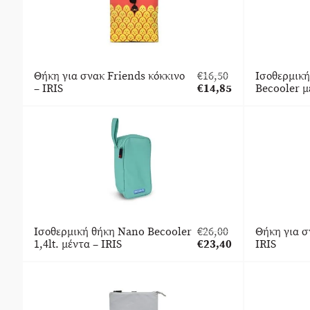
Θήκη για σνακ Friends κόκκινο
€
16,50
Ισοθερμική
Original
– IRIS
€
14,85
Becooler μ
price
Η
was:
τρέχουσα
€16,50.
τιμή
είναι:
€14,85.
Ισοθερμική θήκη Nano Becooler
€
26,00
Θήκη για σ
Original
1,4lt. μέντα – IRIS
€
23,40
IRIS
price
Η
was:
τρέχουσα
€26,00.
τιμή
είναι:
€23,40.