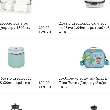
ταφοράς φαγητού
Δοχείο μεταφοράς φαγητού
 χώρισμα 1360ml. –
€
33,00
γυάλινο 1.040ml. με καπάκι S
Original
€
29,70
– IRIS
price
Η
was:
τρέχουσα
€33,00.
τιμή
είναι:
€29,70.
 δοχείο μεταφοράς
Ισοθερμικό τσαντάκι Snack
S 600ml. πράσινο –
€
22,00
Rico Funny Jungle γαλάζιο –
Original
€
19,80
IRIS
price
Η
was:
τρέχουσα
€22,00.
τιμή
είναι:
€19,80.