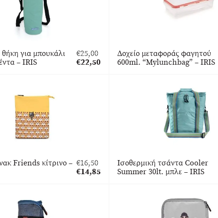
 θήκη για μπουκάλι
€
25,00
Δοχείο μεταφοράς φαγητού
Original
έντα – IRIS
€
22,50
600ml. “Mylunchbag” – IRIS
price
Η
was:
τρέχουσα
€25,00.
τιμή
είναι:
€22,50.
νακ Friends κίτρινο –
€
16,50
Ισοθερμική τσάντα Cooler
Original
€
14,85
Summer 30lt. μπλε – IRIS
price
Η
was:
τρέχουσα
€16,50.
τιμή
είναι:
€14,85.