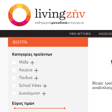
new arrivals
κουζίνα
ΦΙΛΤΡΑ
Κατηγορίες προϊόντων
Μόδα
Κουζίνα
Παιδικό
Picnic τρ
School Vibes
αναδιπλούμ
Διακόσμηση
Εύρος τιμών