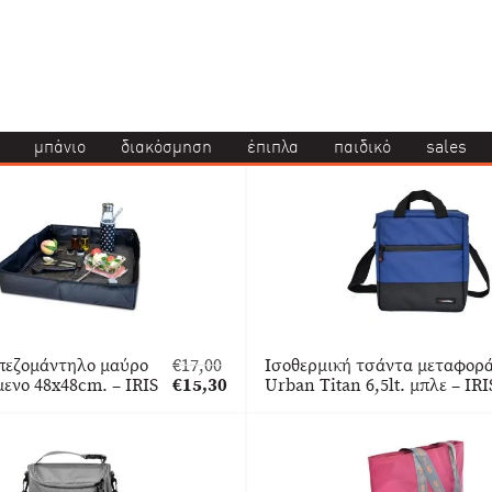
μπάνιο
διακόσμηση
έπιπλα
παιδικό
sales
απεζομάντηλο μαύρο
€
17,00
Ισοθερμική τσάντα μεταφορ
Original
ενο 48x48cm. – IRIS
€
15,30
Urban Titan 6,5lt. μπλε – IRI
price
Η
was:
τρέχουσα
€17,00.
τιμή
είναι:
€15,30.