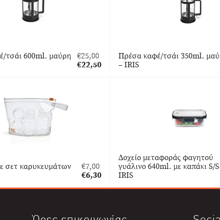
έ/τσάι 600ml. μαύρη
€
25,00
Πρέσα καφέ/τσάι 350ml. μα
Original
€
22,50
– IRIS
price
Η
was:
τρέχουσα
€25,00.
τιμή
είναι:
€22,50.
Δοχείο μεταφοράς φαγητού
με σετ καρυκευμάτων
€
7,00
γυάλινο 640ml. με καπάκι S/S
Original
€
6,30
IRIS
price
Η
was:
τρέχουσα
€7,00.
τιμή
είναι:
Ώρες επικοινωνίας
Socia
€6,30.