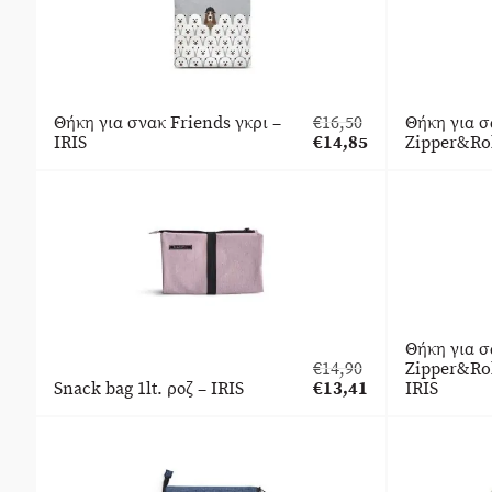
Θήκη για σνακ Friends γκρι –
€
16,50
Θήκη για σ
Original
IRIS
€
14,85
Zipper&Rol
price
Η
was:
τρέχουσα
€16,50.
τιμή
είναι:
€14,85.
Θήκη για σ
€
14,90
Zipper&Rol
Original
Snack bag 1lt. ροζ – IRIS
€
13,41
IRIS
price
Η
was:
τρέχουσα
€14,90.
τιμή
είναι:
€13,41.