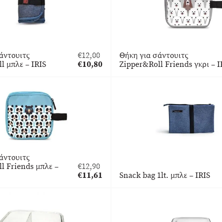
άντουιτς
€
12,00
Θήκη για σάντουιτς
Original
l μπλε – IRIS
€
10,80
Zipper&Roll Friends γκρι – I
price
Η
was:
τρέχουσα
€12,00.
τιμή
είναι:
€10,80.
άντουιτς
l Friends μπλε –
€
12,90
Original
€
11,61
Snack bag 1lt. μπλε – IRIS
price
Η
was:
τρέχουσα
€12,90.
τιμή
είναι:
€11,61.