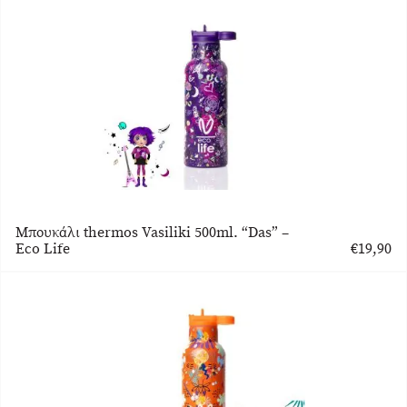
€19,90.
τιμή
είναι:
€13,93.
Μπουκάλι thermos Vasiliki 500ml. “Das” –
Eco Life
€
19,90