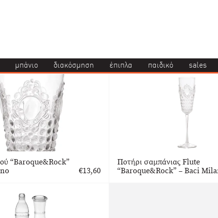
μπάνιο
διακόσμηση
έπιπλα
παιδικό
sales
ρού “Baroque&Rock”
Ποτήρι σαμπάνιας Flute
ano
€
13,60
“Baroque&Rock” – Baci Mil