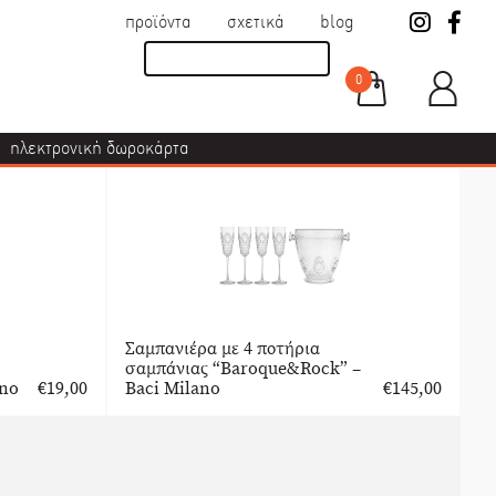
προϊόντα
σχετικά
blog
0
ηλεκτρονική δωροκάρτα
Σαμπανιέρα με 4 ποτήρια
σαμπάνιας “Baroque&Rock” –
ano
€
19,00
Baci Milano
€
145,00