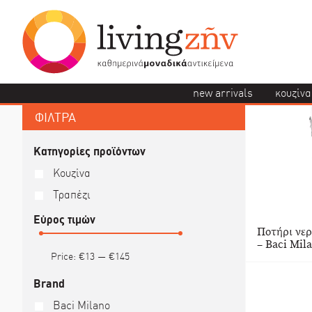
new arrivals
κουζίνα
ΦΙΛΤΡΑ
Κατηγορίες προϊόντων
Κουζίνα
Τραπέζι
Εύρος τιμών
Ποτήρι νε
– Baci Mil
Price:
€13
—
€145
Brand
Baci Milano