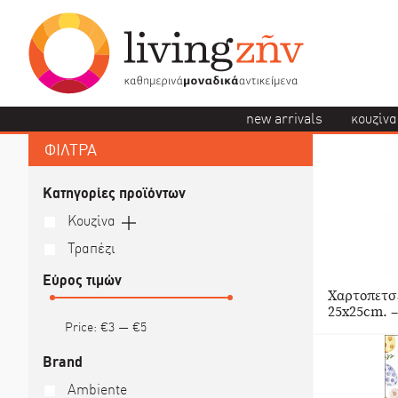
new arrivals
κουζίνα
ΦΙΛΤΡΑ
Κατηγορίες προϊόντων
Κουζίνα
Τραπέζι
Εύρος τιμών
Χαρτοπετσέ
25x25cm. 
Price:
€3
—
€5
Brand
Ambiente