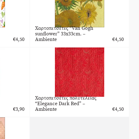
Χαρτοπετσέτες “Van Gogh
sunflower” 33x33cm. –
€
4,50
Ambiente
€
4,50
Xαρτοπετσέτες πολυτελείας
“Elegance Dark Red” –
€
3,90
Ambiente
€
4,50