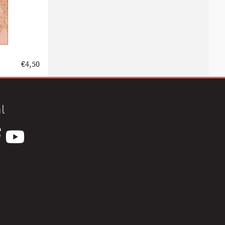
€
4,50
l