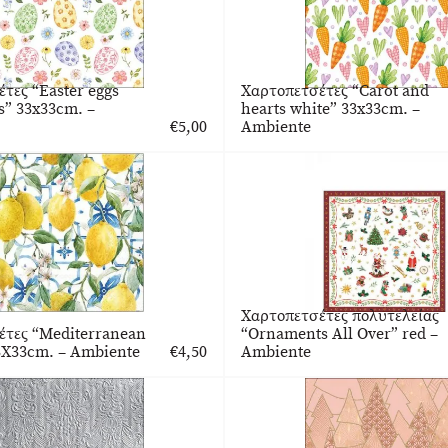
τες “Easter eggs
Χαρτοπετσέτες “Carot and
s” 33x33cm. –
hearts white” 33x33cm. –
€
5,00
Ambiente
Χαρτοπετσέτες πολυτελείας
έτες “Mediterranean
“Ornaments All Over” red –
3Χ33cm. – Ambiente
€
4,50
Ambiente