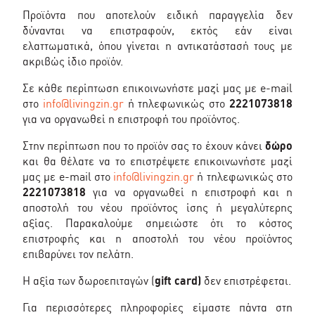
Προϊόντα που αποτελούν ειδική παραγγελία δεν
δύνανται να επιστραφούν, εκτός εάν είναι
ελαττωματικά, όπου γίνεται η αντικατάστασή τους με
ακριβώς ίδιο προϊόν.
Σε κάθε περίπτωση επικοινωνήστε μαζί μας με e-mail
στο
info@livingzin.gr
ή τηλεφωνικώς στο
2221073818
για να οργανωθεί η επιστροφή του προϊόντος.
Στην περίπτωση που το προϊόν σας το έχουν κάνει
δώρο
και θα θέλατε να το επιστρέψετε επικοινωνήστε μαζί
μας με e-mail στο
info@livingzin.gr
ή τηλεφωνικώς στο
2221073818
για να οργανωθεί η επιστροφή και η
αποστολή του νέου προϊόντος ίσης ή μεγαλύτερης
αξίας. Παρακαλούμε σημειώστε ότι το κόστος
επιστροφής και η αποστολή του νέου προϊόντος
επιβαρύνει τον πελάτη.
Η αξία των δωροεπιταγών (
gift card)
δεν επιστρέφεται.
Για περισσότερες πληροφορίες είμαστε πάντα στη