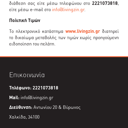
διάθεση σας είτε μέσω τηλεφώνου στο
2221073818
,
είτε μέσω e-mail στο
info@livingzin.gr
.
Πολιτική Tιμών
Το ηλεκτρονικό κατάστημα
www.livingzin.gr
διατηρεί
το δικαίωμα μεταβολής των τιμών χωρίς προηγούμενη
ειδοποίηση του πελάτη.
Επικοινωνία
Τηλέφωνο: 2221073818
Mail:
info@livingzin.gr
Διεύθυνση:
Αντωνίου 20 & Βύρωνος
Χαλκίδα, 34100