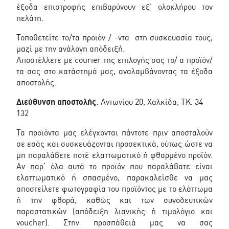
έξοδα επιστροφής επιβαρύνουν εξ’ ολοκλήρου τον
πελάτη.
Τοποθετείτε το/τα προϊόν / -ντα στη συσκευασία τους,
μαζί με την ανάλογη απόδειξή.
Αποστέλλετε με courier της επιλογής σας το/ α προϊόν/
τα σας στο κατάστημά μας, αναλαμβάνοντας τα έξοδα
αποστολής.
Διεύθυνση αποστολής
: Αντωνίου 20, Χαλκίδα, ΤΚ. 34
132
Τα προϊόντα μας ελέγχονται πάντοτε πριν αποσταλούν
σε εσάς και συσκευάζονται προσεκτικά, ούτως ώστε να
μη παραλάβετε ποτέ ελαττωματικό ή φθαρμένο προϊόν.
Αν παρ’ όλα αυτά το προϊόν που παραλάβατε είναι
ελαττωματικό ή σπασμένο, παρακαλείσθε να μας
αποστείλετε φωτογραφία του προϊόντος με το ελάττωμα
ή την φθορά, καθώς και των συνοδευτικών
παραστατικών (απόδειξη λιανικής ή τιμολόγιο και
voucher). Στην προσπάθειά μας να σας