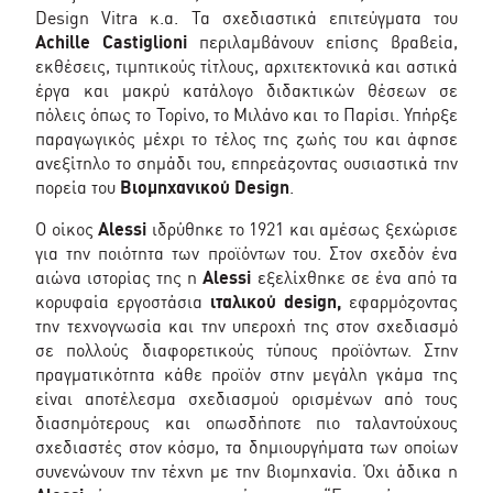
Design Vitra κ.α. Τα σχεδιαστικά επιτεύγματα του
Achille Castiglioni
περιλαμβάνουν επίσης βραβεία,
εκθέσεις, τιμητικούς τίτλους, αρχιτεκτονικά και αστικά
έργα και μακρύ κατάλογο διδακτικών θέσεων σε
πόλεις όπως το Τορίνο, το Μιλάνο και το Παρίσι. Υπήρξε
παραγωγικός μέχρι το τέλος της ζωής του και άφησε
ανεξίτηλο το σημάδι του, επηρεάζοντας ουσιαστικά την
πορεία του
Bιομηχανικού Design
.
Ο οίκος
Alessi
ιδρύθηκε το 1921 και αμέσως ξεχώρισε
για την ποιότητα των προϊόντων του. Στον σχεδόν ένα
αιώνα ιστορίας της η
Alessi
εξελίχθηκε σε ένα από τα
κορυφαία εργοστάσια
ιταλικού design,
εφαρμόζοντας
την τεχνογνωσία και την υπεροχή της στον σχεδιασμό
σε πολλούς διαφορετικούς τύπους προϊόντων. Στην
πραγματικότητα κάθε προϊόν στην μεγάλη γκάμα της
είναι αποτέλεσμα σχεδιασμού ορισμένων από τους
διασημότερους και οπωσδήποτε πιο ταλαντούχους
σχεδιαστές στον κόσμο, τα δημιουργήματα των οποίων
συνενώνουν την τέχνη με την βιομηχανία. Όχι άδικα η