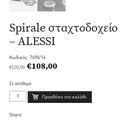
Spirale σταχτοδοχείο
– ALESSI
Κωδικός:
7690/16
Original
Η
€
108,00
€
120,00
price
τρέχουσα
Σε απόθεμα
was:
τιμή
Spirale
€120,00.
είναι:
Προσθήκη στο καλάθι
σταχτοδοχείο
-
€108,00.
ALESSI
ποσότητα
Share: