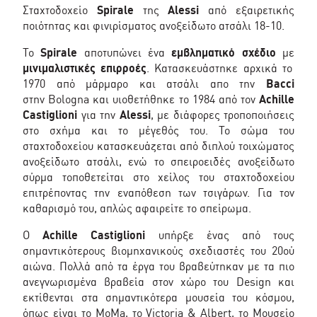
Σταχτοδοχείο
Spirale
της
Alessi
από εξαιρετικής
ποιότητας και φινιρίσματος ανοξείδωτο ατσάλι 18-10.
Το
Spirale
αποτυπώνει ένα
εμβληματικό σχέδιο
με
μινιμαλιστικές επιρροές
. Κατασκευάστηκε αρχικά το
1970 από μάρμαρο και ατσάλι απο την
Bacci
στην Bologna και υιοθετήθηκε
το 1984
από τον
Achille
Castiglioni
για την
Alessi
, με διάφορες τροποποιήσεις
στο σχήμα και το μέγεθός του.
Το σώμα του
σταχτοδοχείου κατασκευάζεται από διπλού τοιχώματος
ανοξείδωτο ατσάλι, ενώ το σπειροειδές ανοξείδωτο
σύρμα τοποθετείται στο χείλος του σταχτοδοχείου
επιτρέποντας την εναπόθεση των τσιγάρων. Για τον
καθαρισμό του, απλώς αφαιρείτε το σπείρωμα.
O
Achille Castiglioni
υπήρξε ένας από τους
σημαντικότερους βιομηχανικούς σχεδιαστές του 20ού
αιώνα. Πολλά από τα έργα του βραβεύτηκαν με τα πιo
ανεγνωρισμένα βραβεία στον χώρο του Design και
εκτίθενται στα σημαντικότερα μουσεία του κόσμου,
όπως είναι το MoMa, το Victoria & Albert, το Μουσείο