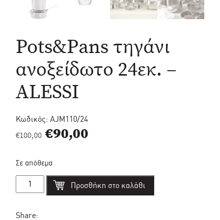
Pots&Pans τηγάνι
ανοξείδωτο 24εκ. –
ALESSI
Κωδικός:
AJM110/24
Original
Η
€
90,00
€
100,00
price
τρέχουσα
Σε απόθεμα
was:
τιμή
Pots&Pans
€100,00.
είναι:
Προσθήκη στο καλάθι
τηγάνι
ανοξείδωτο
€90,00.
24εκ.
-
Share: