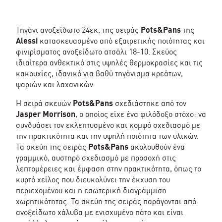
ALESSI
ποσότητα
Τηγάνι ανοξείδωτο 24εκ. της σειράς
Pots&Pans
της
Alessi
κατασκευασμένο από εξαιρετικής ποιότητας και
φινιρίσματος ανοξείδωτο ατσάλι 18-10. Σκεύος
ιδιαίτερα ανθεκτικό στις υψηλές θερμοκρασίες και τις
κακουχίες, ιδανικό για βαθύ τηγάνισμα κρεάτων,
ψαριών και λαχανικών.
Η σειρά σκευών
Pots&Pans
σχεδιάστηκε από τον
Jasper Morrison
, ο οποίος είχε ένα φιλόδοξο στόχο: να
συνδυάσει τον εκλεπτυσμένο και κομψό σχεδιασμό με
την πρακτικότητα και την υψηλή ποιότητα των υλικών.
Τα σκεύη της σειράς
Pots&Pans
ακολουθούν ένα
γραμμικό, αυστηρό σχεδιασμό με προσοχή στις
λεπτομέρειες και έμφαση στην πρακτικότητα, όπως το
κυρτό χείλος που διευκολύνει την έκχυση του
περιεχομένου και η εσωτερική διαγράμμιση
χωρητικότητας. Τα σκεύη της σειράς παράγονται από
ανοξείδωτο χάλυβα με ενισχυμένο πάτο και είναι