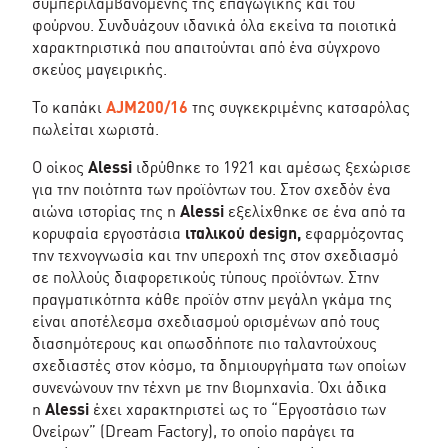
συμπεριλαμβανομένης της επαγωγικής και του
φούρνου. Συνδυάζουν ιδανικά όλα εκείνα τα ποιοτικά
χαρακτηριστικά που απαιτούνται από ένα σύγχρονο
σκεύος μαγειρικής.
Το καπάκι
AJM200/16
της συγκεκριμένης κατσαρόλας
πωλείται χωριστά.
Ο οίκος
Alessi
ιδρύθηκε το 1921 και αμέσως ξεχώρισε
για την ποιότητα των προϊόντων του. Στον σχεδόν ένα
αιώνα ιστορίας της η
Alessi
εξελίχθηκε σε ένα από τα
κορυφαία εργοστάσια
ιταλικού design,
εφαρμόζοντας
την τεχνογνωσία και την υπεροχή της στον σχεδιασμό
σε πολλούς διαφορετικούς τύπους προϊόντων. Στην
πραγματικότητα κάθε προϊόν στην μεγάλη γκάμα της
είναι αποτέλεσμα σχεδιασμού ορισμένων από τους
διασημότερους και οπωσδήποτε πιο ταλαντούχους
σχεδιαστές στον κόσμο, τα δημιουργήματα των οποίων
συνενώνουν την τέχνη με την βιομηχανία. Όχι άδικα
η
Alessi
έχει χαρακτηριστεί ως το “Εργοστάσιο των
Ονείρων” (Dream Factory), το οποίο παράγει τα