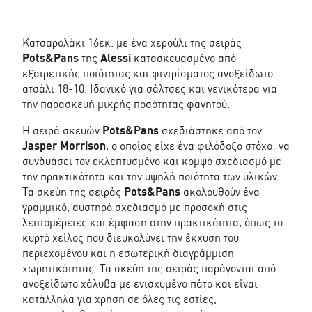
ποσότητα
Κατσαρολάκι 16εκ. με ένα χερούλι της σειράς
Pots&Pans
της
Alessi
κατασκευασμένο από
εξαιρετικής ποιότητας και φινιρίσματος ανοξείδωτο
ατσάλι 18-10. Ιδανικό για σάλτσες και γενικότερα για
την παρασκευή μικρής ποσότητας φαγητού.
Η σειρά σκευών
Pots&Pans
σχεδιάστηκε από τον
Jasper Morrison
, ο οποίος είχε ένα φιλόδοξο στόχο: να
συνδυάσει τον εκλεπτυσμένο και κομψό σχεδιασμό με
την πρακτικότητα και την υψηλή ποιότητα των υλικών.
Τα σκεύη της σειράς
Pots&Pans
ακολουθούν ένα
γραμμικό, αυστηρό σχεδιασμό με προσοχή στις
λεπτομέρειες και έμφαση στην πρακτικότητα, όπως το
κυρτό χείλος που διευκολύνει την έκχυση του
περιεχομένου και η εσωτερική διαγράμμιση
χωρητικότητας. Τα σκεύη της σειράς παράγονται από
ανοξείδωτο χάλυβα με ενισχυμένο πάτο και είναι
κατάλληλα για χρήση σε όλες τις εστίες,