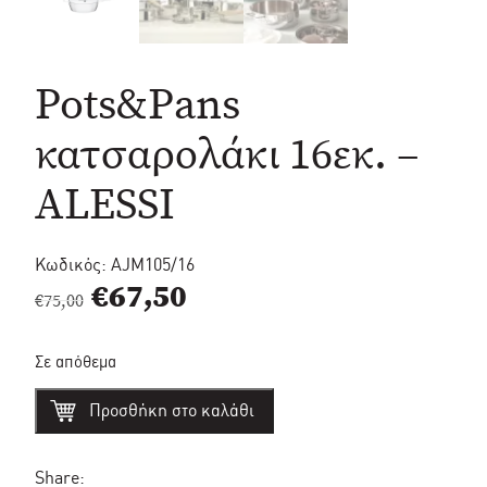
Pots&Pans
κατσαρολάκι 16εκ. –
ALESSI
Κωδικός:
AJM105/16
Original
Η
€
67,50
€
75,00
price
τρέχουσα
Σε απόθεμα
was:
τιμή
Pots&Pans
€75,00.
είναι:
Προσθήκη στο καλάθι
κατσαρολάκι
16εκ.
€67,50.
-
ALESSI
Share: