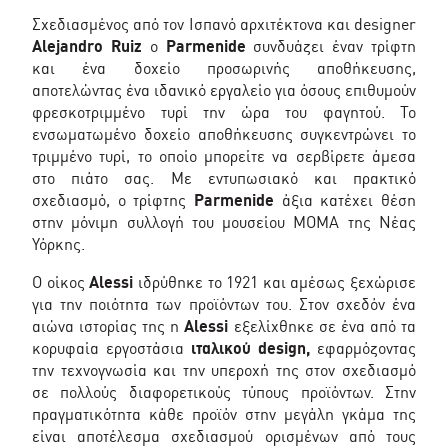
Σχεδιασμένος από τον Ισπανό αρχιτέκτονα και designer
Alejandro Ruiz
ο
Parmenide
συνδυάζει έναν τρίφτη
και ένα δοχείο προσωρινής αποθήκευσης,
αποτελώντας ένα ιδανικό εργαλείο για όσους επιθυμούν
φρεσκοτριμμένο τυρί την ώρα του φαγητού. Το
ενσωματωμένο δοχείο αποθήκευσης συγκεντρώνει το
τριμμένο τυρί, το οποίο μπορείτε να σερβίρετε άμεσα
στο πιάτο σας. Με εντυπωσιακό και πρακτικό
σχεδιασμό, ο τρίφτης
Parmenide
άξια κατέχει θέση
στην μόνιμη συλλογή του μουσείου MOMA της Νέας
Υόρκης.
Ο οίκος
Alessi
ιδρύθηκε το 1921 και αμέσως ξεχώρισε
για την ποιότητα των προϊόντων του. Στον σχεδόν ένα
αιώνα ιστορίας της η
Alessi
εξελίχθηκε σε ένα από τα
κορυφαία εργοστάσια
ιταλικού design,
εφαρμόζοντας
την τεχνογνωσία και την υπεροχή της στον σχεδιασμό
σε πολλούς διαφορετικούς τύπους προϊόντων. Στην
πραγματικότητα κάθε προϊόν στην μεγάλη γκάμα της
είναι αποτέλεσμα σχεδιασμού ορισμένων από τους