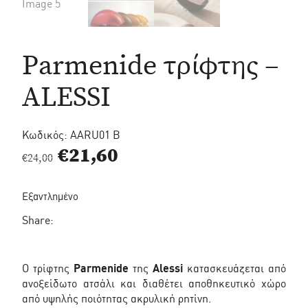
Parmenide τρίφτης –
ALESSI
Κωδικός:
AARU01 B
Original
Η
€
21,60
€
24,00
price
τρέχουσα
Εξαντλημένο
was:
τιμή
Share:
€24,00.
είναι:
€21,60.
Ο τρίφτης
Parmenide
της
Alessi
κατασκευάζεται από
ανοξείδωτο ατσάλι και διαθέτει αποθηκευτικό χώρο
από υψηλής ποιότητας ακρυλική ρητίνη.