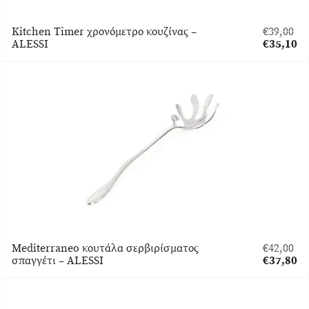
Kitchen Timer χρονόμετρο κουζίνας –
€
39,00
Original
ALESSI
€
35,10
price
Η
was:
τρέχουσα
€39,00.
τιμή
είναι:
€35,10.
Mediterraneo κουτάλα σερβιρίσματος
€
42,00
Original
σπαγγέτι – ALESSI
€
37,80
price
Η
was:
τρέχουσα
€42,00.
τιμή