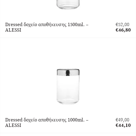
Dressed δοχείο αποθήκευσης 1500ml. –
€
52,00
Original
ALESSI
€
46,80
price
Η
was:
τρέχουσα
€52,00.
τιμή
είναι:
€46,80.
Dressed δοχείο αποθήκευσης 1000ml. –
€
49,00
Original
ALESSI
€
44,10
price
Η
was:
τρέχουσα