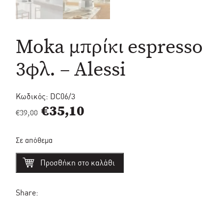
Moka μπρίκι espresso
3φλ. – Alessi
Κωδικός:
DC06/3
Original
Η
€
35,10
€
39,00
price
τρέχουσα
Σε απόθεμα
was:
τιμή
Moka
€39,00.
είναι:
Προσθήκη στο καλάθι
μπρίκι
espresso
€35,10.
3φλ.
-
Share:
Alessi
ποσότητα