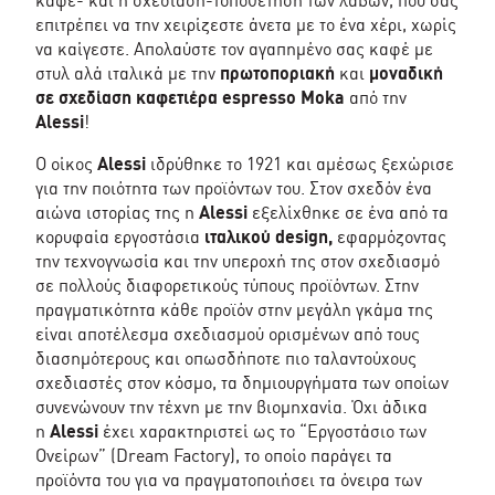
καφέ- και η σχεδίαση-τοποθέτηση των λαβών, που σας
επιτρέπει να την χειρίζεστε άνετα με το ένα χέρι, χωρίς
να καίγεστε. Απολαύστε τον αγαπημένο σας καφέ με
στυλ αλά ιταλικά με την
πρωτοποριακή
και
μοναδική
σε σχεδίαση καφετιέρα espresso
Moka
από την
Alessi
!
Ο οίκος
Alessi
ιδρύθηκε το 1921 και αμέσως ξεχώρισε
για την ποιότητα των προϊόντων του. Στον σχεδόν ένα
αιώνα ιστορίας της η
Alessi
εξελίχθηκε σε ένα από τα
κορυφαία εργοστάσια
ιταλικού design,
εφαρμόζοντας
την τεχνογνωσία και την υπεροχή της στον σχεδιασμό
σε πολλούς διαφορετικούς τύπους προϊόντων. Στην
πραγματικότητα κάθε προϊόν στην μεγάλη γκάμα της
είναι αποτέλεσμα σχεδιασμού ορισμένων από τους
διασημότερους και οπωσδήποτε πιο ταλαντούχους
σχεδιαστές στον κόσμο, τα δημιουργήματα των οποίων
συνενώνουν την τέχνη με την βιομηχανία. Όχι άδικα
η
Alessi
έχει χαρακτηριστεί ως το “Εργοστάσιο των
Ονείρων” (Dream Factory), το οποίο παράγει τα
προϊόντα του για να πραγματοποιήσει τα όνειρα των