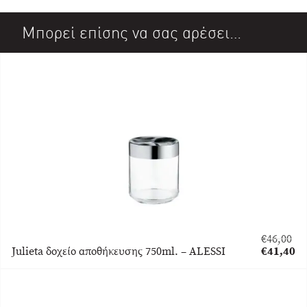
Μπορεί επίσης να σας αρέσει…
€
46,00
Original
Julieta δοχείο αποθήκευσης 750ml. – ALESSI
€
41,40
price
Η
was:
τρέχουσα
€46,00.
τιμή
είναι: