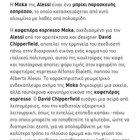
Η
Moka
της
Alessi
είναι ένα
μπρίκι παρασκευής
εσπρέσσο
, το οποίο κατασκευάζεται από χυτό
αλουμίνιο με λαβές από πολυαμίδη.
Η
καφετιέρα espresso
Moka
, σχεδιασμένη για την
Alessi
από τον αρχιτέκτονα και designer
David
Chipperfield
, αποτελεί την ερμηνεία του σχεδιαστή
πάνω στην διαχρονική εικόνα ενός κομματιού του
ιταλικού πολιτισμού, αυτού της κουλτούρας του καφέ
και ταυτόχρονα αποτίει φόρο τιμής στον εφευρέτη της
καφετιέρας espresso Alfonso Bialetti, παππού του
Alberto Alessi. Το χαρακτηριστικό γεωμετρικό
ενδεκάπλευρο σχήμα της
Moka
δημιουργεί μια οικεία,
αλλά ταυτόχρονα καινοτόμο εικόνα της
καφετιέρας
espresso
. Ο
David Chipperfield
εισάγει μια σειρά από
λεπτομέρειες, που την καθιστούν εξαιρετικά
λειτουργική, όπως το εντελώς επίπεδο καπάκι -πάνω
στο οποίο μπορείτε να τοποθετείτε το φλυτζάνι, ώστε να
διατηρείται ζεστό, για να απολαμβάνετε με τον
καλύτερο τρόπο το πλούσιο άρωμα και την γεύση του