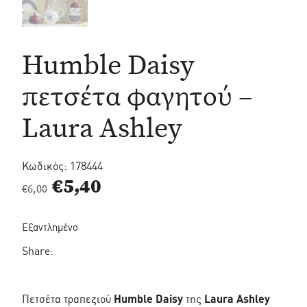
Humble Daisy
πετσέτα φαγητού –
Laura Ashley
Κωδικός:
178444
Original
Η
€
5,40
€
6,00
price
τρέχουσα
Εξαντλημένο
was:
τιμή
Share:
€6,00.
είναι:
€5,40.
Πετσέτα τραπεζιού
Humble Daisy
της
Laura Ashley