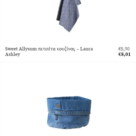
Sweet Allysum πετσέτα κουζίνας – Laura
€
8,90
Original
Ashley
€
8,01
price
Η
was:
τρέχου
€8,90.
τιμή
είναι:
€8,01.