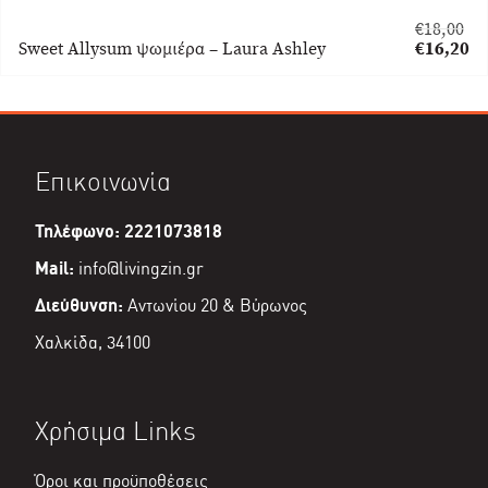
€
18,00
Original
Sweet Allysum ψωμιέρα – Laura Ashley
€
16,20
price
Η
was:
τρέχουσα
€18,00.
τιμή
είναι:
€16,20.
Επικοινωνία
Τηλέφωνο: 2221073818
Mail:
info@livingzin.gr
Διεύθυνση:
Αντωνίου 20 & Βύρωνος
Χαλκίδα, 34100
Χρήσιμα Links
Όροι και προϋποθέσεις