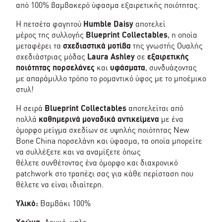
από 100% βαμβακερό ύφασμα εξαιρετικής ποιότητας.
Η πετσέτα φαγητού
Humble Daisy
αποτελεί
μέρος της συλλογής
Blueprint Collectables
, η οποία
μεταφέρει τα
σχεδιαστικά μοτίβα
της γνωστής Ουαλής
σχεδιάστριας μόδας
Laura Ashley
σε
εξαιρετικής
ποιότητας πορσελάνες
και
υφάσματα
, συνδυάζοντας
με απαράμιλλο τρόπο το ρομαντικό ύφος με το μποέμικο
στυλ!
Η σειρά
Blueprint Collectables
αποτελείται από
πολλά
καθημερινά μοναδικά αντικείμενα
με ένα
όμορφο μείγμα σχεδίων σε υψηλής ποιότητας New
Bone China πορσελάνη και ύφασμα, τα οποία μπορείτε
να συλλέξετε και να αναμίξετε όπως
θέλετε συνθέτοντας ένα όμορφο και διαχρονικό
patchwork στο τραπέζι σας για κάθε περίσταση που
θέλετε να είναι ιδιαίτερη.
Υλικό:
Βαμβάκι 100%