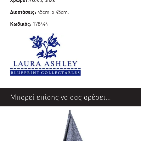
Χρώμα:
Λευκό, μπλε
Διαστάσεις:
45cm. x 45cm.
Κωδικός:
178444
Μπορεί επίσης να σας αρέσει…