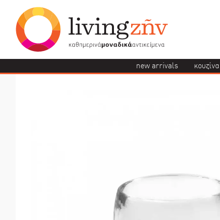
new arrivals
κουζίνα