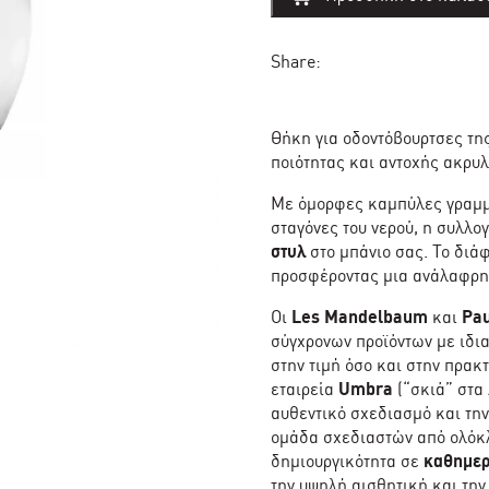
€11,00.
είναι:
clear
θήκη
€9,90.
για
οδοντόβουρτσες
Share:
-
Umbra
ποσότητα
Θήκη για οδοντόβουρτσες τη
ποιότητας και αντοχής ακρυλ
Με όμορφες καμπύλες γραμμ
σταγόνες του νερού, η συλλ
στυλ
στο μπάνιο σας. Το διά
προσφέροντας μια ανάλαφρη
Οι
Les Mandelbaum
και
Pa
σύγχρονων προϊόντων με ιδια
στην τιμή όσο και στην πρακ
εταιρεία
Umbra
(“σκιά” στα 
αυθεντικό σχεδιασμό και την
ομάδα σχεδιαστών από ολόκλ
δημιουργικότητα σε
καθημερ
την υψηλή αισθητική και την