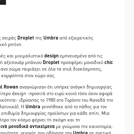
ς σειράς
Droplet
της
Umbra
από εξαιρετικής
ική ρητίνη.
ές και μινιμαλιστικό
design
εμπνευσμένο από τις
ογή αξεσουάρ μπάνιου
Droplet
προσφέρει μοναδικό
chic
φανο σώμα ταιριάζει σε όλα τα στυλ διακόσμησης,
 κομψότητα στον χώρο σας.
ul Rowan
αναγνώρισαν ότι υπήρχε ανάγκη δημιουργίας
ίτερο design -προσιτά στο ευρύ κοινό τόσο όσον αφορά
τικότητα- ιδρύοντας το 1980 στο Τορόντο του Καναδά την
λατινικά). Η
Umbra
γεννήθηκε από το πάθος για τον
 επιθυμία δημιουργίας προϊόντων για κάθε σπίτι. Μια
ηρο τον κόσμο φέρνει τη σκέψη και τη
ινά μοναδικά αντικείμενα
με γνώμονα την καινοτομία,
 ποιότητα, γεγονός που οδήγησε την
Umbra
σε ηγετική