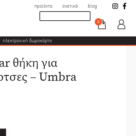
προϊόντα
σχετικά
blog
0
ηλεκτρονική δωροκάρτα
ar θήκη για
ρτσες – Umbra
υσα
ι