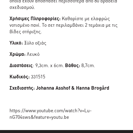
οποία έχουν αποσπάσει περισσότερα από 80 βραβεία
σχεδιασμού.
Χρήσιμες Πληροφορίες:
Καθαρίστε με ελαφρώς
νοτισμένο πανί. Το σετ περιλαμβάνει 2 τεμάχια με τις
βίδες στήριξης.
Υλικό:
Ξύλο οξιάς
Χρώμα:
Λευκό
Διαστάσεις
: 9,3cm. x 6cm.
Bάθος:
8,7cm.
Κωδικός:
331515
Σχεδιαστής: Johanna Asshof & Hanna Brogård
https://www.youtube.com/watch?v=Lu-
nG704sws&feature=youtu.be