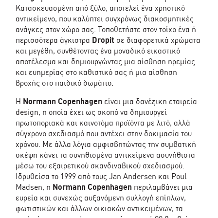
Κατασκευασμένη από ξύλο, αποτελεί ένα χρηστικό
αντικείμενο, που καλύπτει συγχρόνως διακοσμητικές
ανάγκες στον χώρο σας. Τοποθετήστε στον τοίχο ένα ή
περισσότερα άγκιστρα
Dropit
σε διαφορετικά χρώματα
και μεγέθη, συνθέτοντας ένα μοναδικό εικαστικό
αποτέλεσμα και δημιουργώντας μια αίσθηση ηρεμίας
και ευημερίας στο καθιστικό σας ή μια αίσθηση
βροχής στο παιδικό δωμάτιο.
Η
Normann Copenhagen
είναι μια δανέζικη εταιρεία
design, η οποία έχει ως σκοπό να δημιουργεί
πρωτοποριακά και καινοτόμα προϊόντα με λιτό, αλλά
σύγχρονο σχεδιασμό που αντέχει στην δοκιμασία του
χρόνου. Με άλλα λόγια αμφισβητώντας την συμβατική
σκέψη κάνει τα συνηθισμένα αντικείμενα ασυνήθιστα
μέσω του εξαιρετικού σκανδιναβικού σχεδιασμού.
Ιδρυθείσα το 1999 από τους Jan Andersen και Poul
Madsen, η
Normann Copenhagen
περιλαμβάνει μια
ευρεία και συνεχώς αυξανόμενη συλλογή επίπλων,
φωτιστικών και άλλων οικιακών αντικειμένων, τα