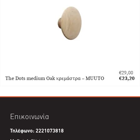
€
29,00
Original
The Dots medium Oak κρεμάστρα – MUUTO
€
23,20
price
Η
was:
τρέχουσα
€29,00.
τιμή
είναι:
€23,20.
Επικοινωνία
Τηλέφωνο: 2221073818