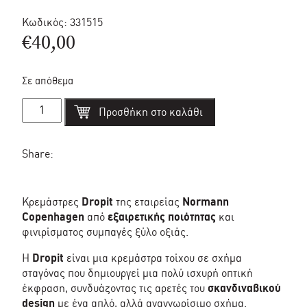
Κωδικός:
331515
€
40,00
Σε απόθεμα
Dropit
Προσθήκη στο καλάθι
large
white
κρεμάστρα
σετ/2
Share:
-
Normann
Copenhagen
ποσότητα
Κρεμάστρες
Dropit
της εταιρείας
Normann
Copenhagen
από
εξαιρετικής ποιότητας
και
φινιρίσματος συμπαγές ξύλο οξιάς.
Η
Dropit
είναι μια κρεμάστρα τοίχου σε σχήμα
σταγόνας που δημιουργεί μια πολύ ισχυρή οπτική
έκφραση, συνδυάζοντας τις αρετές του
σκανδιναβικού
design
με ένα απλό, αλλά αναγνωρίσιμο σχήμα.