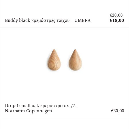
€
20,00
Original
Buddy black κρεμάστρες τοίχου – UMBRA
€
18,00
price
Η
was:
τρέχουσα
€20,00.
τιμή
είναι:
€18,00.
Dropit small oak κρεμάστρα σετ/2 –
Normann Copenhagen
€
30,00