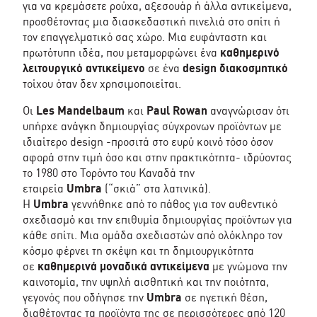
για να κρεμάσετε ρούχα, αξεσουάρ ή άλλα αντικείμενα,
προσθέτοντας μια διασκεδαστική πινελιά στο σπίτι ή
τον επαγγελματικό σας χώρο. Μια ευφάνταστη και
πρωτότυπη ιδέα, που μεταμορφώνει ένα
καθημερινό
λειτουργικό αντικείμενο
σε ένα
design διακοσμητικό
τοίχου όταν δεν χρησιμοποιείται.
Οι
Les Mandelbaum
και
Paul Rowan
αναγνώρισαν ότι
υπήρχε ανάγκη δημιουργίας σύγχρονων προϊόντων με
ιδιαίτερο design -προσιτά στο ευρύ κοινό τόσο όσον
αφορά στην τιμή όσο και στην πρακτικότητα- ιδρύοντας
το 1980 στο Τορόντο του Καναδά την
εταιρεία
Umbra
(“σκιά” στα λατινικά).
Η
Umbra
γεννήθηκε από το πάθος για τον αυθεντικό
σχεδιασμό και την επιθυμία δημιουργίας προϊόντων για
κάθε σπίτι. Μια ομάδα σχεδιαστών από ολόκληρο τον
κόσμο φέρνει τη σκέψη και τη δημιουργικότητα
σε
καθημερινά μοναδικά αντικείμενα
με γνώμονα την
καινοτομία, την υψηλή αισθητική και την ποιότητα,
γεγονός που οδήγησε την
Umbra
σε ηγετική θέση,
διαθέτοντας τα προϊόντα της σε περισσότερες από 120