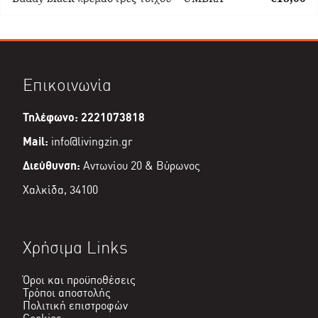
price
Η
was:
τρέχουσα
€20,00.
τιμή
είναι:
€18,00.
Επικοινωνία
Τηλέφωνο: 2221073818
Mail:
info@livingzin.gr
Διεύθυνση:
Αντωνίου 20 & Βύρωνος
Χαλκίδα, 34100
Χρήσιμα Links
Όροι και προϋποθέσεις
Τρόποι αποστολής
Πολιτική επιστροφών