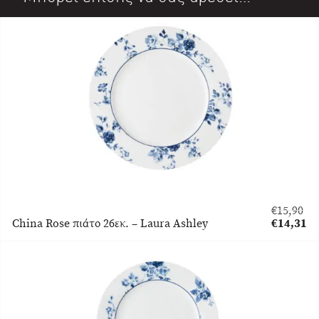
€
15,90
Original
China Rose πιάτο 26εκ. – Laura Ashley
€
14,31
price
Η
was:
τρέχουσα
€15,90.
τιμή
είναι:
€14,31.