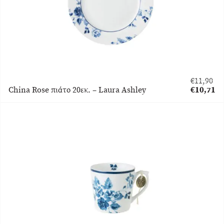
€
11,90
Original
China Rose πιάτο 20εκ. – Laura Ashley
€
10,71
price
Η
was:
τρέχουσα
€11,90.
τιμή
είναι:
€10,71.