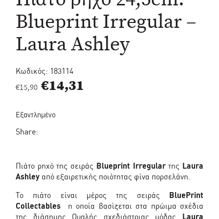
Blueprint Irregular –
Laura Ashley
Κωδικός:
183114
Original
Η
€
14,31
€
15,90
price
τρέχουσα
Εξαντλημένο
was:
τιμή
Share:
€15,90.
είναι:
€14,31.
Πιάτο ρηχό της σειράς
Blueprint Irregular
της
Laura
Ashley
από εξαιρετικής ποιότητας φίνα πορσελάνη.
To πιάτο είναι μέρος της σειράς
BluePrint
Collectables
η οποία βασίζεται στα πρώιμα σχέδια
της διάσημης Ουαλής σχεδιάστριας μόδας
Laura