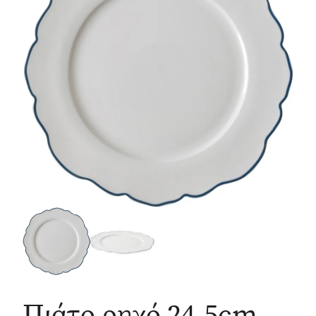
Πιάτο ρηχό 24,5cm.