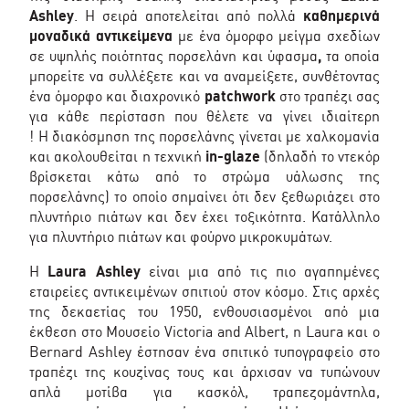
Ashley
. Η σειρά αποτελείται από πολλά
καθημερινά
μοναδικά αντικείμενα
με ένα όμορφο μείγμα σχεδίων
σε υψηλής ποιότητας πορσελάνη και ύφασμα
,
τα οποία
μπορείτε να συλλέξετε και να αναμείξετε, συνθέτοντας
ένα όμορφο και διαχρονικό
patchwork
στο τραπέζι σας
για κάθε περίσταση που θέλετε να γίνει ιδιαίτερη
! Η διακόσμηση της πορσελάνης γίνεται με χαλκομανία
και ακολουθείται η τεχνική
in-glaze
(δηλαδή το ντεκόρ
βρίσκεται κάτω από το στρώμα υάλωσης της
πορσελάνης) το οποίο σημαίνει ότι δεν ξεθωριάζει στο
πλυντήριο πιάτων και δεν έχει τοξικότητα. Κατάλληλο
για πλυντήριο πιάτων και φούρνο μικροκυμάτων.
Η
Laura Ashley
είναι μια από τις πιο αγαπημένες
εταιρείες αντικειμένων σπιτιού στον κόσμο. Στις αρχές
της δεκαετίας του 1950, ενθουσιασμένοι από μια
έκθεση στο Μουσείο Victoria and Albert, η Laura και ο
Bernard Ashley έστησαν ένα σπιτικό τυπογραφείο στο
τραπέζι της κουζίνας τους και άρχισαν να τυπώνουν
απλά μοτίβα για κασκόλ, τραπεζομάντηλα,