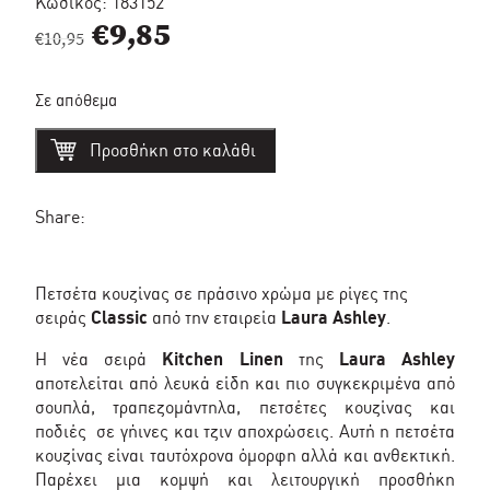
Κωδικός:
183152
Original
Η
€
9,85
€
10,95
price
τρέχουσα
Σε απόθεμα
was:
τιμή
Πετσέτα
€10,95.
είναι:
Προσθήκη στο καλάθι
κουζίνας
Classic
€9,85.
stripe
green
Share:
-
Laura
Ashley
ποσότητα
Πετσέτα κουζίνας σε πράσινο χρώμα με ρίγες της
σειράς
Classic
από την εταιρεία
Laura Ashley
.
Η νέα σειρά
Kitchen Linen
της
Laura Ashley
αποτελείται από λευκά είδη και πιο συγκεκριμένα από
σουπλά, τραπεζομάντηλα, πετσέτες κουζίνας και
ποδιές σε γήινες και τζιν αποχρώσεις.
Αυτή η πετσέτα
κουζίνας είναι ταυτόχρονα όμορφη αλλά και ανθεκτική.
Παρέχει μια κομψή και λειτουργική προσθήκη