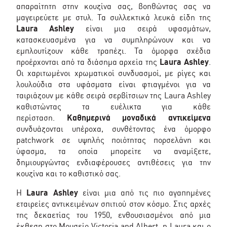
απαραίτητη στην κουζίνα σας, βοηθώντας σας να
μαγειρεύετε με στυλ. Τα συλλεκτικά λευκά είδη της
Laura Ashley
είναι μια σειρά υφασμάτων,
κατασκευασμένα για να συμπληρώνουν και να
εμπλουτίζουν κάθε τραπέζι. Τα όμορφα σχέδια
προέρχονται από τα διάσημα αρχεία της
Laura Ashley
.
Οι χαριτωμένοι χρωματικοί συνδυασμοί, με ρίγες και
λουλούδια στα υφάσματα είναι φτιαγμένοι για να
ταιριάζουν με κάθε σειρά σερβίτσιων της Laura Ashley
καθιστώντας τα ευέλικτα για κάθε
περίσταση.
Καθημερινά μοναδικά αντικείμενα
συνδυάζονται υπέροχα, συνθέτοντας ένα όμορφο
patchwork σε υψηλής ποιότητας πορσελάνη και
ύφασμα, τα οποία μπορείτε να αναμίξετε,
δημιουργώντας ενδιαφέρουσες αντιθέσεις για την
κουζίνα και το καθιστικό σας.
Η
Laura Ashley
είναι μια από τις πιο αγαπημένες
εταιρείες αντικειμένων σπιτιού στον κόσμο. Στις αρχές
της δεκαετίας του 1950, ενθουσιασμένοι από μια
έκθεση στο Μουσείο Victoria and Albert, η Laura και ο