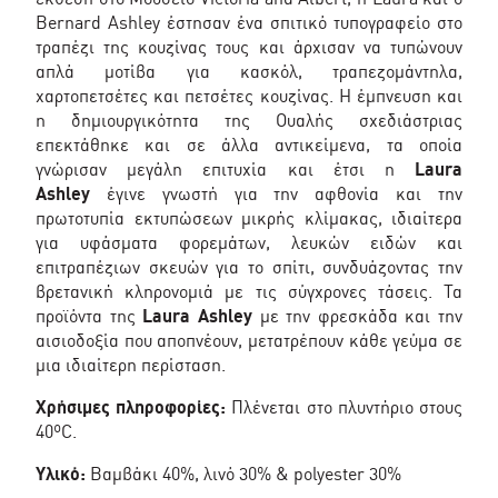
Bernard Ashley έστησαν ένα σπιτικό τυπογραφείο στο
τραπέζι της κουζίνας τους και άρχισαν να τυπώνουν
απλά μοτίβα για κασκόλ, τραπεζομάντηλα,
χαρτοπετσέτες και πετσέτες κουζίνας. Η έμπνευση και
η δημιουργικότητα της Ουαλής σχεδιάστριας
επεκτάθηκε και σε άλλα αντικείμενα, τα οποία
γνώρισαν μεγάλη επιτυχία και έτσι η
Laura
Ashley
έγινε γνωστή για την αφθονία και την
πρωτοτυπία εκτυπώσεων μικρής κλίμακας, ιδιαίτερα
για υφάσματα φορεμάτων, λευκών ειδών και
επιτραπέζιων σκευών για το σπίτι, συνδυάζοντας την
βρετανική κληρονομιά με τις σύγχρονες τάσεις. Τα
προϊόντα της
Laura Ashley
με την φρεσκάδα και την
αισιοδοξία που αποπνέουν, μετατρέπουν κάθε γεύμα σε
μια ιδιαίτερη περίσταση.
Χρήσιμες πληροφορίες:
Πλένεται στο πλυντήριο στους
40ºC.
Υλικό:
Βαμβάκι 40%, λινό 30% & polyester 30%