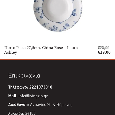
Πιάτο Pasta 27,5cm. China Rose – Laura
€
20,00
Original
Ashley
€
18,00
price
Η
was:
τρέχουσα
€20,00.
τιμή
είναι:
Επικοινωνία
€18,00.
Τηλέφωνο: 2221073818
Mail:
info@livingzin.gr
Διεύθυνση:
Αντωνίου 20 & Βύρωνος
Χαλκίδα, 34100